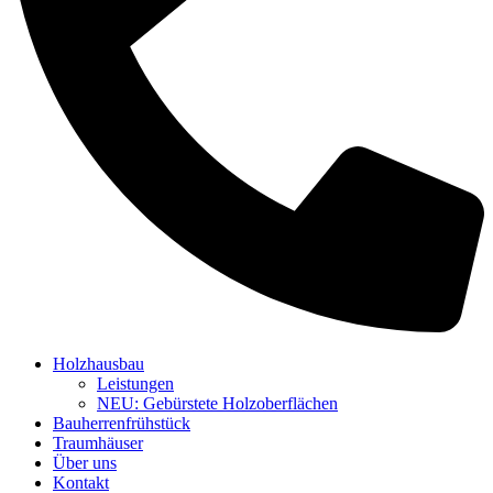
Holzhausbau
Leistungen
NEU: Gebürstete Holzoberflächen
Bauherrenfrühstück
Traumhäuser
Über uns
Kontakt